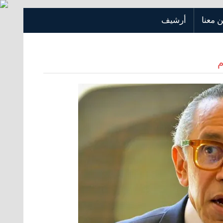
 معنا
أرشيف
م