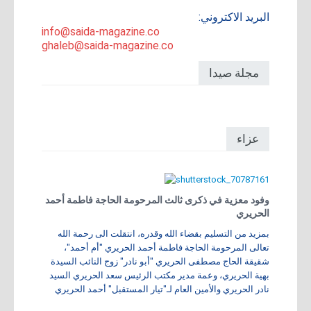
البريد الاكتروني:
info@saida-magazine.co
ghaleb@saida-magazine.co
مجلة صيدا
عزاء
وفود معزية في ذكرى ثالث المرحومة الحاجة فاطمة أحمد
الحريري
بمزيد من التسليم بقضاء الله وقدره، انتقلت الى رحمة الله
تعالى المرحومة الحاجة فاطمة أحمد الحريري "أم أحمد"،
شقيقة الحاج مصطفى الحريري "أبو نادر" زوج النائب السيدة
بهية الحريري، وعمة مدير مكتب الرئيس سعد الحريري السيد
نادر الحريري والأمين العام لـ"تيار المستقبل" أحمد الحريري