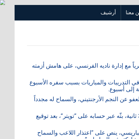
 معنا
أرشيف
اً مع إدارة ناديه الفرنسي، على هامش أزمته
 التدريبات والمباريات بسبب سفره الأسبوع
 إلى أسبوع.
 وراء العفو عن النجم الأرجنتيني، والسماح له مجدداً
وأشارت إلى أن ميسي اعتذر في مقطع فيديو مدته 37 ثانية، بثّه عبر حسابه على “تويتر”، بعد توقيع
لباريسي، ينص على “اعتذار اللاعب والسماح