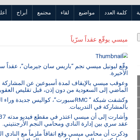
ة
كلمة العدد
مواضيع
لقاء
مجتمع
أبراج
أعلن
ميسي يوقّع عقداً سرّياً
وقّع ليونيل ميسي نجم “باريس سان جيرمان”، عقداً سري
الأخيرة.
وعوقب ميسي بالإيقاف لمدة أسبوعين عن المشاركة في
الماضي إلى السعودية من دون إذن، قبل تقليص العقوبة
وكشفت شبكة ” RMCسبورت”، كواليس جديدة
بالمشاركة في التدريبات.
عقد سري بين إدارة النادي ومحامي النجم الأرجنتيني.
وذكرت أن محامي ميسي وقع اتفاقاً ملزماً مع النادي ا