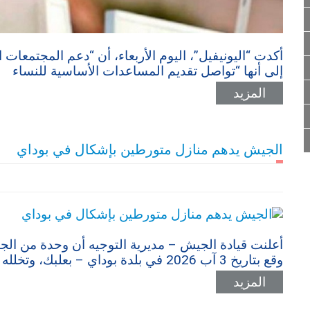
أكدت “اليونيفيل”، اليوم الأربعاء، أن “دعم المجتمعات 
إلى أنها “تواصل تقديم المساعدات الأساسية للنساء
المزيد
الجيش يدهم منازل متورطين بإشكال في بوداي
أعلنت قيادة الجيش – مديرية التوجيه أن وحدة من ا
وقع بتاريخ 3 آب 2026 في بلدة بوداي – بعلبك، وتخلله إطلاق نار، حيث ضبطت أسلحة وذخائر حربية
المزيد