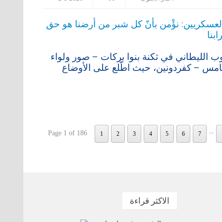
ب الليطاني في ثكنة بنوا بركات – صور ولواء
امس – كفردونين، حيث اطّلع على الأوضاع
...
Page 1 of 186
1
2
3
4
5
6
7
الاكثر قراءة