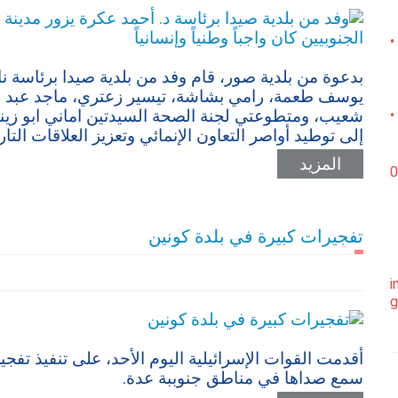
•
​بدعوة من بلدية صور، قام وفد من بلدية صيدا برئاسة ن
يوسف طعمة، رامي بشاشة، تيسير زعتري، ماجد عبد ا
شعيب، ومتطوعتي لجنة الصحة السيدتين اماني ابو زينب 
•
إلى توطيد أواصر التعاون الإنمائي وتعزيز العلاقات التا
المزيد
0
تفجيرات كبيرة في بلدة كونين
i
g
أقدمت القوات الإسرائيلية اليوم الأحد، على تنفيذ تفج
سمع صداها في مناطق جنوببة عدة.