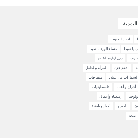
اليومية
اخبار الجنوب
 يا صيدا
مساء الورد يا صيدا
يروت
دبي لؤلؤة الخليج
ة
أقلام حرّة
المرأة والطفل
لسفارات في لبنان
متفرقات
أفراح و أعياد
فلسطينيات
لوجيا
إقتصاد وأعمال
ون
الفيديو
أخبار رياضية
صحة