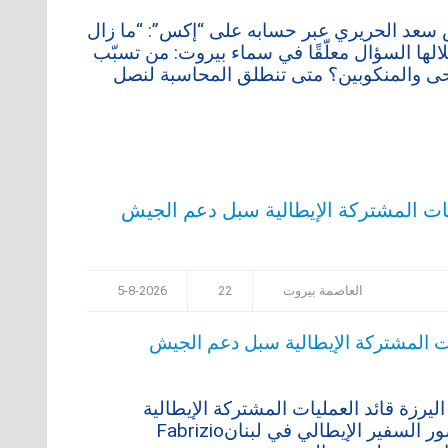
 سعد الحريري عبر حسابه على “إكس”: “ما زال
الها السؤال معلّقًا في سماء بيروت: من تسبّب
رحى والمنكوبين؟ متى تنطلق المحاسبة لنصل
ات المشتركة الإيطالية سبل دعم الجيش
العاصمة بيروت
22
5-8-2026
يرزة قائد العمليات المشتركة الإيطالية
الفريق Giovanni Maria Iannucci على رأس وفد، بحضور السفير الإيطالي في لبنانFabrizio