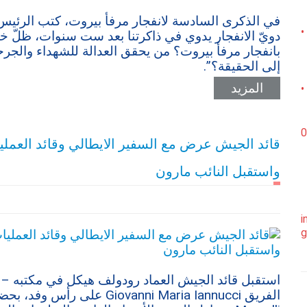
في الذكرى السادسة لانفجار مرفأ بيروت، كتب الرئيس
•
دويّ الانفجار يدوي في ذاكرتنا بعد ست سنوات، ظلّ خل
بانفجار مرفأ بيروت؟ من يحقق العدالة للشهداء والج
إلى الحقيقة؟”.
المزيد
•
0
قائد الجيش عرض مع السفير الايطالي وقائد العملي
واستقبل النائب مارون
i
g
استقبل قائد الجيش العماد رودولف هيكل في مكتبه – ال