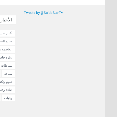
Tweets by @SaidaStarTv
الأخبار 
أخبار صيدا
صباح الحب
العاصمة ب
زيارة خاص
نشاطات ا
سياحة
علوم وتكنو
ثقافة وفن
وفيات