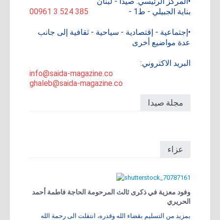
•المركز الرئيسي: صيدا - لبنان
بناية الجبيلي - ط1 -
00961 3 524 385
•إجتماعية - إقتصادية - سياحية - ثقافية إلى جانب
عدة مواضيع أخرى
البريد الاكتروني:
info@saida-magazine.co
ghaleb@saida-magazine.co
مجلة صيدا
عزاء
وفود معزية في ذكرى ثالث المرحومة الحاجة فاطمة أحمد
الحريري
بمزيد من التسليم بقضاء الله وقدره، انتقلت الى رحمة الله