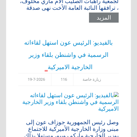
لجمعية راهبات الصليب الأم ماري مخلوف،
، ترافقها النائبة العامة الأخت نهى صدقة
أعلن معنا
المزيد
أرشيف
بالفيديو: الرئيس عون استهل لقاءاته
الرسمية في واشنطن بلقاء وزير
الخارجية الاميركية
زيارة خاصة
116
19-7-2026
وصل رئيس الجمهورية جوزاف عون إلى
مبنى وزارة الخارجية الأميركية للاجتماع
بوزير الخارجية ماركو روبيو، مستهلا بذلك