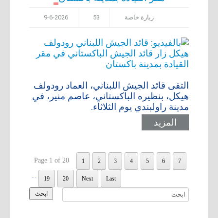
زيارة خاصة
53
9-6-2026
التقى قائد الجيش اللبناني، العماد رودولف
هيكل، بنظيره الباكستاني، عاصم منير، في
مدينة راولبندي يوم الثلاثاء.
المزيد
Page 1 of 20
1
2
3
4
5
6
7
...
19
20
Next
Last