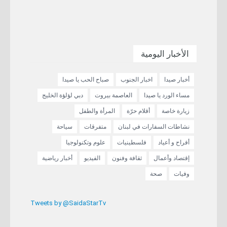
الأخبار اليومية
أخبار صيدا
اخبار الجنوب
صباح الحب يا صيدا
مساء الورد يا صيدا
العاصمة بيروت
دبي لؤلؤة الخليج
زيارة خاصة
أقلام حرّة
المرأة والطفل
نشاطات السفارات في لبنان
متفرقات
سياحة
أفراح و أعياد
فلسطينيات
علوم وتكنولوجيا
إقتصاد وأعمال
ثقافة وفنون
الفيديو
أخبار رياضية
وفيات
صحة
Tweets by @SaidaStarTv