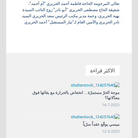
تعالى المرحومة الحاجة فاطمة أحمد الحريري "أم أحمد"،
شقيقة الحاج مصطفى الحريري "أبو نادر" زوج النائب السيدة
بهية الحريري، وعمة مدير مكتب الرئيس سعد الحريري السيد
نادر الحريري والأمين العام لـ"تيار المستقبل" أحمد الحريري
الاكثر قراءة
موجة الحرّ مستمرّة... انخفاض بالحرارة مع بقائها فوق
معدّلاتها؟
16-7-2023
ميسي يوقّع عقداً سرّياً
12-5-2023