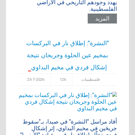
يهدد وجودهم التاريخي في الأراضي
أعلن معنا
الفلسطينية.
المزيد
أرشيف
"النشرة": إطلاق نار في البركسات
بمخيم عين الحلوة وجريحان نتيجة
إشكال فردي في مخيم البداوي
فلسطينيات
126
25-7-2026
أفاد مراسل "النشرة" في صيدا، بـ"سقوط
جريحَين في ​مخيم البداوي​، إثر إشكال
فردي تخلّله إطلاق نار قرب عيادة "الأونروا"،