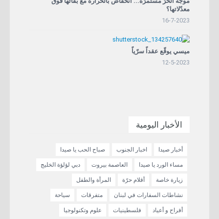
موجة الحرّ مستمرّة... انخفاض بالحرارة مع بقائها فوق
معدّلاتها؟
16-7-2023
ميسي يوقّع عقداً سرّياً
12-5-2023
الأخبار اليومية
أخبار صيدا
اخبار الجنوب
صباح الحب يا صيدا
مساء الورد يا صيدا
العاصمة بيروت
دبي لؤلؤة الخليج
زيارة خاصة
أقلام حرّة
المرأة والطفل
نشاطات السفارات في لبنان
متفرقات
سياحة
أفراح و أعياد
فلسطينيات
علوم وتكنولوجيا