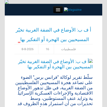
Close
أ ف ب: الأوضاع في الضفة الغربية تخيّر
المسيحيين بين الهجرة أو التفكير بها
الرئيسية
فلسطينيات
16
8-8-2026
كلمة العدد
مواضيع
لقاء
سلّط تقرير لوكالة "​فرانس برس​" الضوء
على تصاعد هجرة ​المسيحيين الفلسطينيين​
من ​الضفة الغربية​، في ظل تدهور الأوضاع
مجتمع
الاقتصادية والإجراءات العسكرية ال​إسرائيل​
ية وتزايد عنف المستوطنين، وسط
أبراج
تحذيرات من أن استمرار هذه الظروف قد