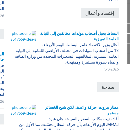
الذ
الف
إقتصاد وأعمال
026
البساط يحيل أصحاب مولدات مخالفين إلى النيابة
العامة التمييزية
أحال وزير الاقتصاد عامر البساط، اليوم الأربعاء،
13 من أصحاب المولدات في مختلف الأراضي اللبنانية إلى النيابة
الر
العامة التمييزية، لمخالفتهم التسعيرات المحددة من وزارة الطاقة
حان
والمياه بصورة مستمرة وممنهجة.
في 
5-8-2026
الر
“ما
الس
سياحة
يحق
لنص
026
مطار بيروت: حركة واعدة.. لكن شبح الخسائر
مستمر
أفاد نقيب مكاتب السفر والسياحة جان عبود
لـMFM، اليوم الأربعاء، بأن حركة المطار تحسّنت منذ الأول من