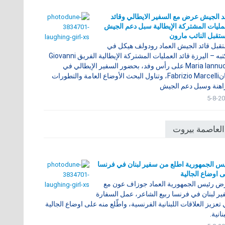
د الجيش عرض مع السفير الايطالي وقائد
مليات المشتركة الإيطالية سبل دعم الجيش
تقبل النائب مارون
قبل قائد الجيش العماد رودولف هيكل في
مكتبه – اليرزة قائد العمليات المشتركة الإيطالية الفريق Giovanni
Maria Iannucci على رأس وفد، بحضور السفير الإيطالي في
لبنانFabrizio Marcelli، وتناول البحث الأوضاع العامة والتطورات
اهنة وسبل دعم الجيش
5-8-2
العاصمة بيروت
س الجمهورية اطلع من سفير لبنان في فرنسا
 اوضاع الجالية
 رئيس الجمهورية العماد جوزاف عون مع
ر لبنان في فرنسا ربيع الشاعر، عمل السفارة
تعزيز العلاقات اللبنانية الفرنسية، واطّلع منه على اوضاع الجالية
نانية.