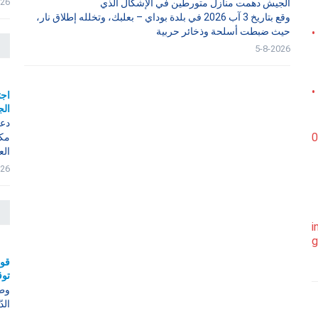
026
الجيش دهمت منازل متورطين في الإشكال الذي
وقع بتاريخ 3 آب 2026 في بلدة بوداي – بعلبك، وتخلله إطلاق نار،
حيث ضبطت أسلحة وذخائر حربية
•
5-8-2026
•
اجت
الج
دعا
0
مكت
الع
026
i
g
قوى
توقيف 6 مروّجي
وطن
الد