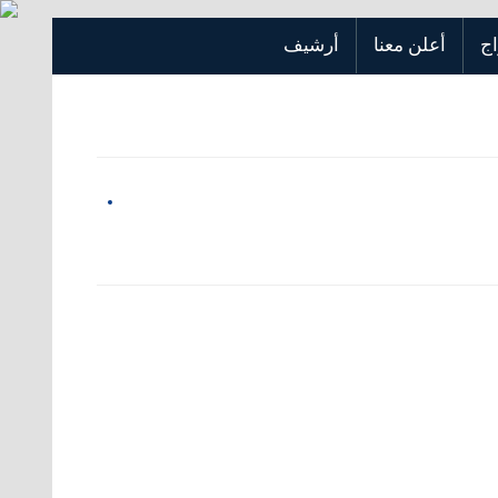
اج
أعلن معنا
أرشيف