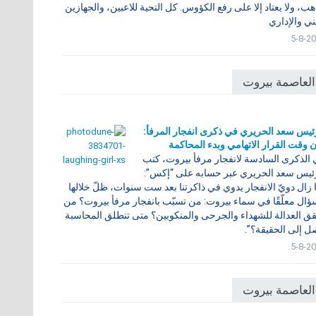
هب، ولا يعتاد إلا على رفع الكؤوس. كل التحية للاعبين، والجهازين
ني والإداري
5-8-2
العاصمة بيروت
ئيس سعد الحريري في ذكرى انفجار المرفأ:
 وقت القرار الاتهامي وبدء المحاكمة
الذكرى السادسة لانفجار مرفأ بيروت، كتب
ئيس سعد الحريري عبر حسابه على “إكس”:
 زال دويّ الانفجار يدوي في ذاكرتنا بعد ست سنوات، ظلّ خلالها
ؤال معلّقًا في سماء بيروت: من تسبّب بانفجار مرفأ بيروت؟ من
ق العدالة للشهداء والجرحى والمنكوبين؟ متى تنطلق المحاسبة
ل إلى الحقيقة؟”.
5-8-2
العاصمة بيروت