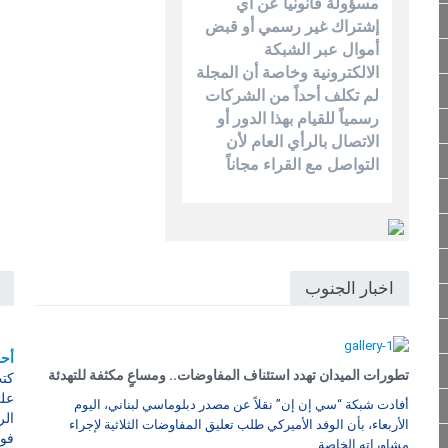
مسؤولة قانونياً عن أي
إشتراك غير رسمي أو قبض
أموال عبر الشبكة
الالكترونية وخاصة أن المجلة
لم تكلف أحداً من الشركات
رسمياً للقيام بهذا الدور أو
الاتصال بالرأي العام لأن
التواصل مع القراء مجاناً
اخبار الجنوب
أحم
تطورات الميدان تهدد استئناف المفاوضات.. ومساعٍ مكثفة للتهدئة
كتب
على
أفادت شبكة “سي إن إن” نقلاً عن مصدر دبلوماسي لبناني، اليوم
الر
الأربعاء، بأن الوفد الأميركي طلب تعليق المفاوضات الثلاثية لإجراء
فوز
مشاوراته الخاصة.