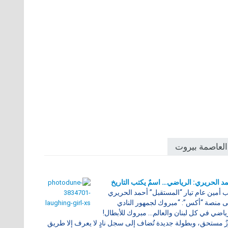
العاصمة بيروت
د الحريري: الرياضي… اسمٌ يكتب التاريخ
 أمين عام تيار “المستقبل” أحمد الحريري
 منصة “أكس”: “مبروك لجمهور النادي
ياضي في كل لبنان والعالم… مبروك للأبطال!
ٌ مستحق، وبطولة جديدة تُضاف إلى سجل نادٍ لا يعرف إلا طريق