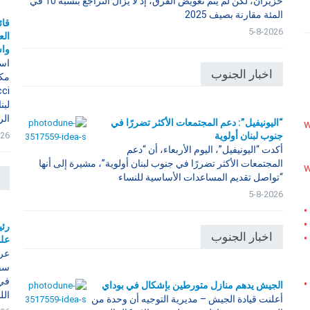
حزيران، لكن لم يتم تعويض الفرق، إذ لا يزال التراجع بنسبة 10 في
المئة مقارنة بصيف 2025
قائ
5-8-2026
الع
واس
است
اخبار الجنوب
الر
“اليونيفيل”: دعم المجتمعات الأكثر تضررًا في
w
026
جنوب لبنان أولوية
أكدت “اليونيفيل”، اليوم الأربعاء، أن “دعم
المجتمعات الأكثر تضررًا في جنوب لبنان أولوية”، مشيرة إلى أنها
w
“تواصل تقديم المساعدات الأساسية للنساء
5-8-2026
•
•
رئي
اخبار الجنوب
•
على
عرض
سفي
في 
•
الجيش يدهم منازل متورطين بإشكال في بوداي
اللب
أعلنت قيادة الجيش – مديرية التوجيه أن وحدة من